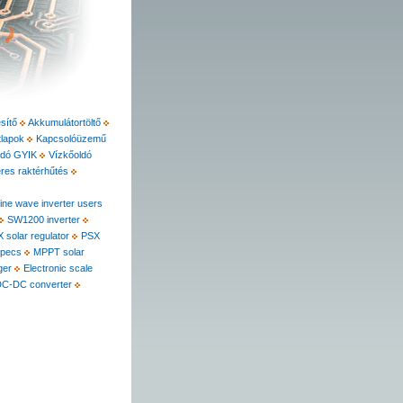
sítő
Akkumulátortöltő
lapok
Kapcsolóüzemű
ldó GYIK
Vízkőoldó
eres raktérhűtés
ine wave inverter users
SW1200 inverter
 solar regulator
PSX
specs
MPPT solar
ger
Electronic scale
C-DC converter