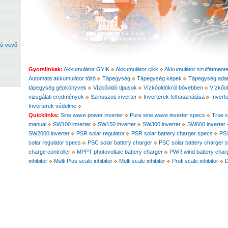
dó-vevő
Gyorslinkek:
Akkumulátor GYIK
Akkumulátor cikk
Akkumulátor szulfátmente
Automata akkumulátor töltő
Tápegység
Tápegység képek
Tápegység adat
tápegység gépkönyvek
Vízkőoldó tipusok
Vízkőoldókról bővebben
Vízkőo
vizsgálati eredmények
Szinuszos inverter
Inverterek felhasználása
Invert
Inverterek védelme
Quicklinks:
Sine wave power inverter
Pure sine wave inverter specs
True s
manual
SW100 inverter
SW150 inverter
SW300 inverter
SW600 inverter
SW2000 inverter
PSR solar regulator
PSR solar battery charger specs
PSX
solar regulator specs
PSC solar battery charger
PSC solar battery charger 
charge controller
MPPT photovoltaic battery charger
PWR wind battery char
inhibitor
Multi Plus scale inhibitor
Multi scale inhibitor
Profi scale inhibitor
D