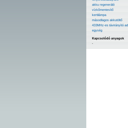
akku regeneráló
vízkőmentesítő
kertilámpa
másodlagos akkutöltő
433MHz-es távirányító a
egység
Kapcsolódó anyagok
-