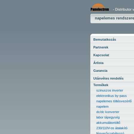
Top image
napelemes rendszer
Bemutatkozás
Partnerek
Kapcsolat
Árlista
Garancia
Utánvétes rendelés
Termékek
szinuszos inverter
elektronikus by-pass
napelemes töltésvezérlő
napelem
dc/dc konverter
labor tápegység
akkumulátortöltő
230/110V-os átalakító
fényerőszabályozó